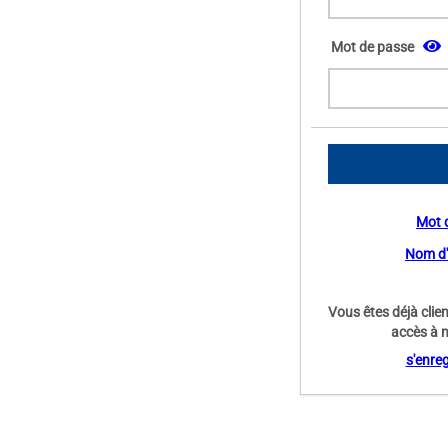
Mot de passe
Mot 
Nom d'u
Vous êtes déjà clie
accès à n
s'enre