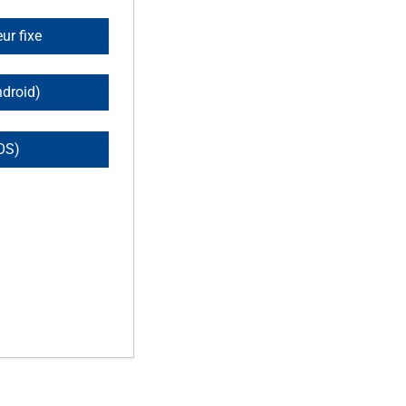
ur fixe
ndroid)
OS)